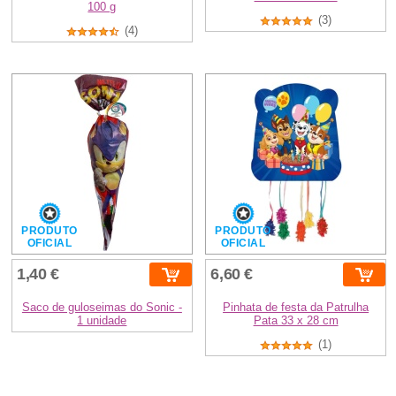
100 g
(3)
(4)
PRODUTO
PRODUTO
OFICIAL
OFICIAL
1,40 €
6,60 €
Saco de guloseimas do Sonic -
Pinhata de festa da Patrulha
1 unidade
Pata 33 x 28 cm
(1)