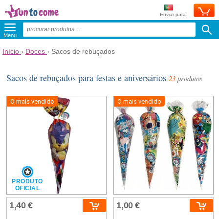
Enviar para:
Menu
Início
›
Doces
›
Sacos de rebuçados
Sacos de rebuçados para festas e aniversários
23
produtos
O mais vendido
O mais vendido
PRODUTO
OFICIAL
1,40 €
1,00 €