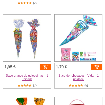
(2)
1,95 €
1,70 €
Saco grande de guloseimas - 1
Saco de rebuçados - Vidal - 1
unidade
unidade
(7)
(5)