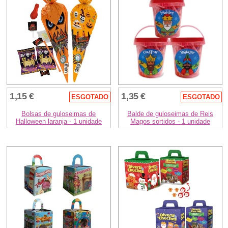
1,15 €
1,35 €
ESGOTADO
ESGOTADO
Bolsas de guloseimas de
Balde de guloseimas de Reis
Halloween laranja - 1 unidade
Magos sortidos - 1 unidade