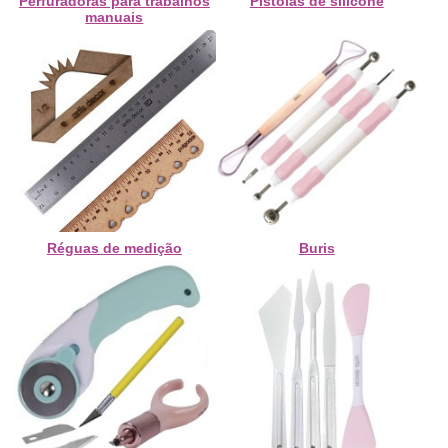
Perfuradoras para trabalhos
Pistolas de silicone
manuais
Réguas de medição
Buris