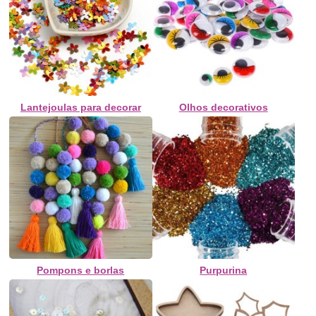
Lantejoulas para decorar
Olhos decorativos
Pompons e borlas
Purpurina