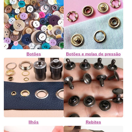
Botões
Botões e molas de pressão
Ilhós
Rebites