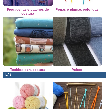
Pregadeiras e patches de
Penas e plumas coloridas
costura
Tecidos para costura
Velcro
LÃS