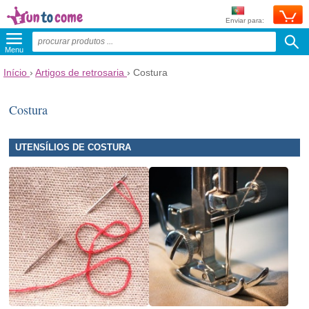
Enviar para:
Menu
Início
›
Artigos de retrosaria
›
Costura
Costura
UTENSÍLIOS DE COSTURA