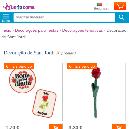
Enviar para:
Menu
Início
›
Decorações para festas
›
Decorações temáticas
›
Decoração
de Sant Jordi
Decoração de Sant Jordi
30
produtos
O mais vendido
O mais vendido
1,70 €
3,30 €