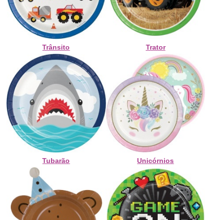
Trânsito
Trator
Tubarão
Unicórnios