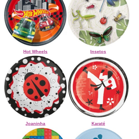
Hot Wheels
Insetos
Joaninha
Karaté