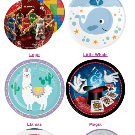
Lego
Little Whale
Llamas
Magia