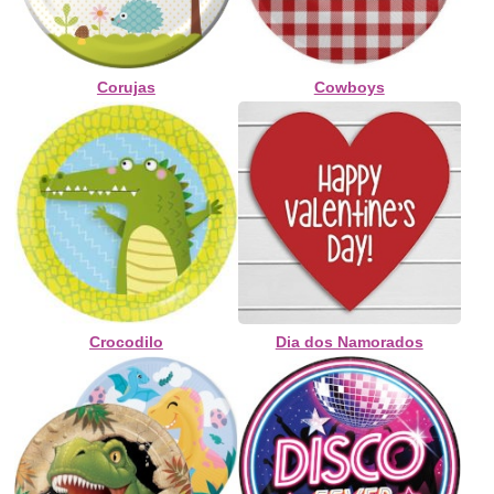
Corujas
Cowboys
Crocodilo
Dia dos Namorados