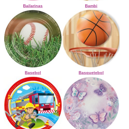
Bailarinas
Bambi
Basebol
Basquetebol