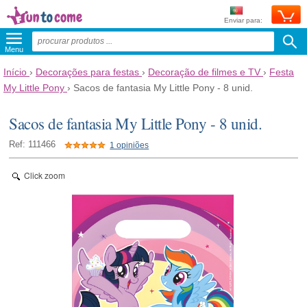
Enviar para:
Menu
Início
›
Decorações para festas
›
Decoração de filmes e TV
›
Festa
My Little Pony
›
Sacos de fantasia My Little Pony - 8 unid.
Sacos de fantasia My Little Pony - 8 unid.
Ref: 111466
1 opiniões
Click zoom