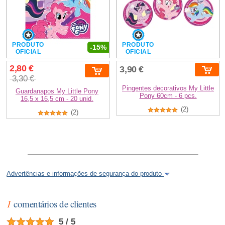
PRODUTO
PRODUTO
-15%
OFICIAL
OFICIAL
2,80 €
3,90 €
3,30 €
Pingentes decorativos My Little
Guardanapos My Little Pony
Pony 60cm - 6 pcs.
16,5 x 16,5 cm - 20 unid.
(2)
(2)
Advertências e informações de segurança do produto
1
comentários de clientes
5 / 5