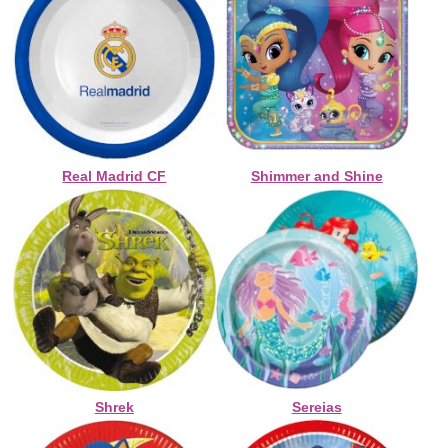
Real Madrid CF
Shimmer and Shine
Shrek
Sereias