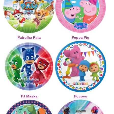
Patrulha Pata
Peppa Pig
PJ Masks
Pocoyo