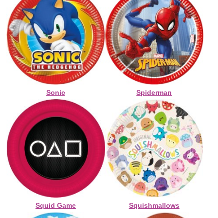
Sonic
Spiderman
Squid Game
Squishmallows