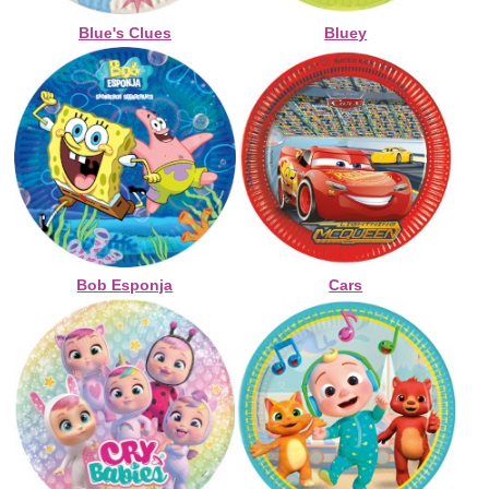
Blue's Clues
Bluey
Bob Esponja
Cars