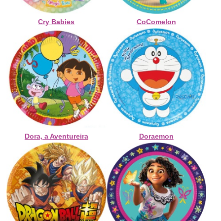
Cry Babies
CoComelon
Dora, a Aventureira
Doraemon