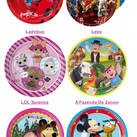
Ladybug
Lego
LOL Surprise
A Fazenda Do Zenon