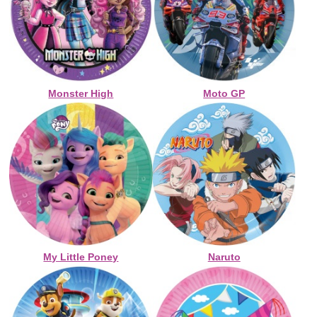
Monster High
Moto GP
My Little Poney
Naruto