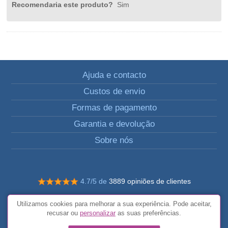
Recomendaria este produto?
Sim
Ajuda e contacto
Custos de envio
Formas de pagamento
Garantia e devolução
Sobre nós
4.7/5 de
3889 opiniões de clientes
© Todos os direitos reservados FunToCome
Utilizamos cookies para melhorar a sua experiência. Pode aceitar,
Termos e condições gerais
recusar ou
personalizar
as suas preferências.