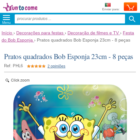
Enviar para:
Menu
Início
›
Decorações para festas
›
Decoração de filmes e TV
›
Festa
do Bob Esponja
›
Pratos quadrados Bob Esponja 23cm - 8 peças
Pratos quadrados Bob Esponja 23cm - 8 peças
Ref: PHL6
2 opiniões
Click zoom