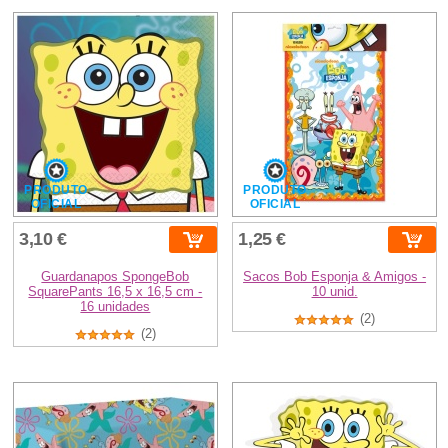
PRODUTO
PRODUTO
OFICIAL
OFICIAL
3,10 €
1,25 €
Guardanapos SpongeBob
Sacos Bob Esponja & Amigos -
SquarePants 16,5 x 16,5 cm -
10 unid.
16 unidades
(2)
(2)