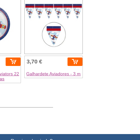
3,70 €
viators 22
Galhardete Aviadores - 3 m
ças