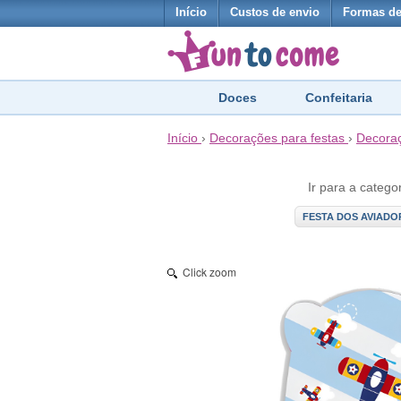
Início
Custos de envio
Formas d
Doces
Confeitaria
Início
›
Decorações para festas
›
Decoraç
Ir para a catego
FESTA DOS AVIADO
Click zoom