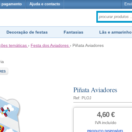
e pagamento
Ajuda e contacto
Envi
Decoração de festas
Fantasias
Lãs e armarinho
ões temáticas
›
Festa dos Aviadores
›
Piñata Aviadores
ria
RES
Piñata Aviadores
Ref: PLOJ
4,60 €
IVA incluído
PRODUTO DISPONÍVEL