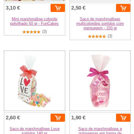
3,10 €
2,50 €
Mini marshmallow colorido
Saco de marshmallows
polvilhado 50 gr - FunCakes
multicoloridos sortidos com
mensagem - 150 gr
(3)
(3)
2,60 €
1,90 €
Saco de marshmallows Love
Saco de marshmallows e
sortidos 140 gr
guloseimas em forma de