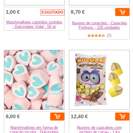
1,00 €
8,70 €
ESGOTADO
Marshmallows coloridos sortidos
Nuvens de corações - Corações
- Dulcinubes Vidal - 50 gr
Finitronc - 125 unidades
(7)
8,00 €
12,40 €
Marshmallows em forma de
Nuvens de cupcakes com
coração tricolor - Dulcinubes
recheio de cacau - 1 kg