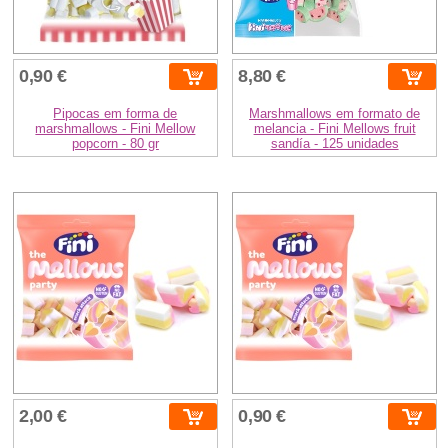
0,90 €
8,80 €
Pipocas em forma de
Marshmallows em formato de
marshmallows - Fini Mellow
melancia - Fini Mellows fruit
popcorn - 80 gr
sandía - 125 unidades
2,00 €
0,90 €