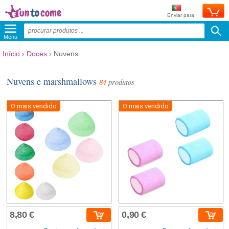
Enviar para:
Menu
Início
›
Doces
›
Nuvens
Nuvens e marshmallows
84
produtos
O mais vendido
O mais vendido
8,80 €
0,90 €