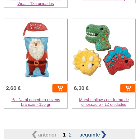
Vidal - 125 unidades
2,60 €
6,30 €
Pai Natal cobertura nuvens
Marshmallows em forma de
brancas - 135 gr
dinossauro - 12 unidades
anterior
1
2
seguinte