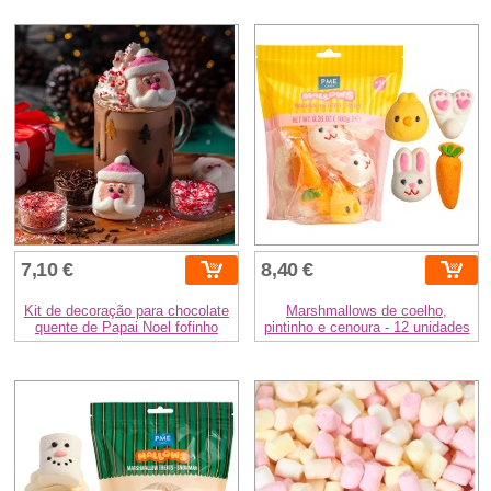
7,10 €
8,40 €
Kit de decoração para chocolate
Marshmallows de coelho,
quente de Papai Noel fofinho
pintinho e cenoura - 12 unidades