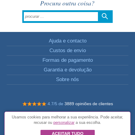
Procura outra coisa?
Ajuda e contacto
Custos de envio
Formas de pagamento
Garantia e devolução
Sobre nós
4.7/5 de
3889 opiniões de clientes
© Todos os direitos reservados FunToCome
Usamos cookies para melhorar a sua experiência. Pode aceitar,
Termos e condições gerais
recusar ou
personalizar
a sua escolha.
ACEITAR TUDO