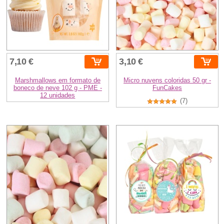
7,10 €
3,10 €
Marshmallows em formato de
Micro nuvens coloridas 50 gr -
boneco de neve 102 g - PME -
FunCakes
12 unidades
(7)