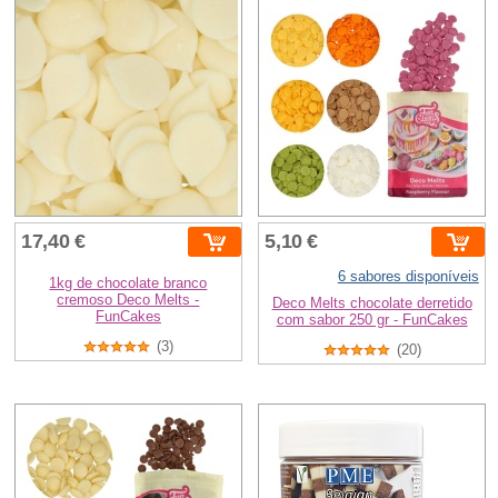
17,40 €
5,10 €
6 sabores disponíveis
1kg de chocolate branco
cremoso Deco Melts -
Deco Melts chocolate derretido
FunCakes
com sabor 250 gr - FunCakes
(3)
(20)