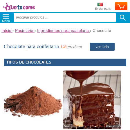
Enviar para:
Menu
Início
›
Pastelaria
›
Ingredientes para pastelaria
›
Chocolate
Chocolate para confeitaria
196
produtos
ver tudo
TIPOS DE CHOCOLATES