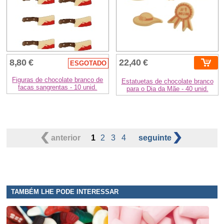
8,80 €
22,40 €
ESGOTADO
Figuras de chocolate branco de
Estatuetas de chocolate branco
facas sangrentas - 10 unid.
para o Dia da Mãe - 40 unid.
anterior
1
2
3
4
seguinte
TAMBÉM LHE PODE INTERESSAR