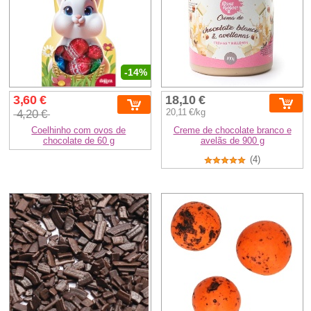
-14%
3,60 €
18,10 €
4,20 €
20,11 €/kg
Coelhinho com ovos de
Creme de chocolate branco e
chocolate de 60 g
avelãs de 900 g
(4)