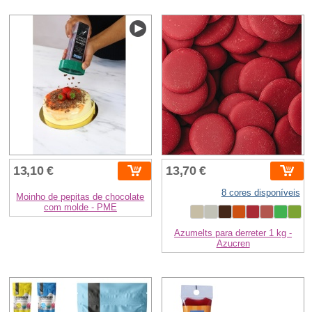
13,10 €
13,70 €
8 cores disponíveis
Moinho de pepitas de chocolate
com molde - PME
Azumelts para derreter 1 kg -
Azucren