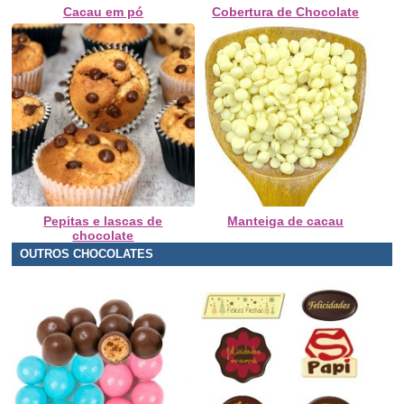
Cacau em pó
Cobertura de Chocolate
Pepitas e lascas de
Manteiga de cacau
chocolate
OUTROS CHOCOLATES