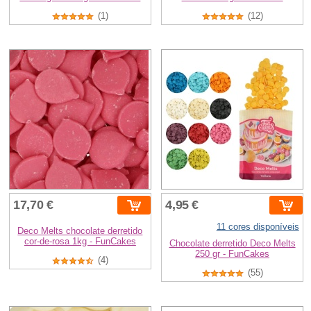
(1)
(12)
17,70 €
4,95 €
11 cores disponíveis
Deco Melts chocolate derretido
cor-de-rosa 1kg - FunCakes
Chocolate derretido Deco Melts
250 gr - FunCakes
(4)
(55)