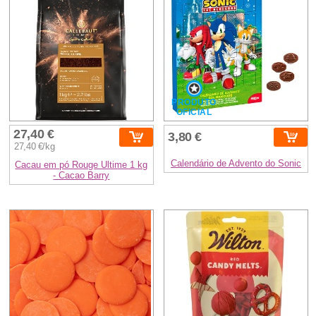
PRODUTO
OFICIAL
27,40 €
3,80 €
27,40 €/kg
Calendário de Advento do Sonic
Cacau em pó Rouge Ultime 1 kg
- Cacao Barry