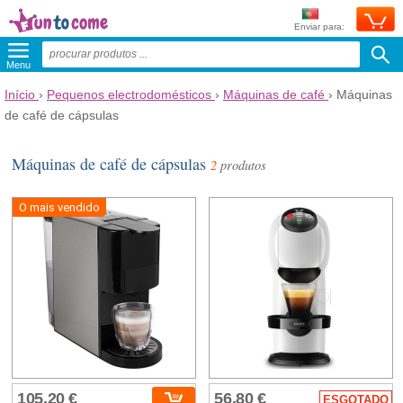
Enviar para:
Menu
Início
›
Pequenos electrodomésticos
›
Máquinas de café
›
Máquinas
de café de cápsulas
Máquinas de café de cápsulas
2
produtos
O mais vendido
105,20 €
56,80 €
ESGOTADO