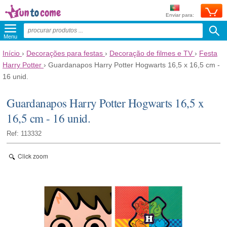
Enviar para:
Menu
Início
›
Decorações para festas
›
Decoração de filmes e TV
›
Festa
Harry Potter
›
Guardanapos Harry Potter Hogwarts 16,5 x 16,5 cm -
16 unid.
Guardanapos Harry Potter Hogwarts 16,5 x
16,5 cm - 16 unid.
Ref: 113332
Click zoom