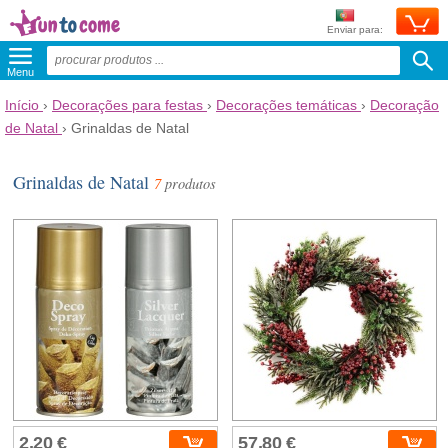
Enviar para:
Menu
Início
›
Decorações para festas
›
Decorações temáticas
›
Decoração
de Natal
›
Grinaldas de Natal
Grinaldas de Natal
7
produtos
2,20 €
57,80 €