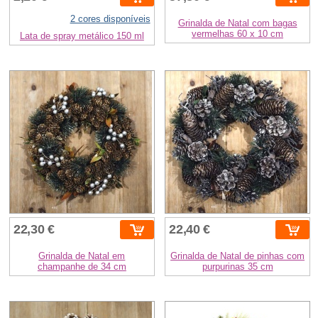
2 cores disponíveis
Grinalda de Natal com bagas
vermelhas 60 x 10 cm
Lata de spray metálico 150 ml
22,30 €
22,40 €
Grinalda de Natal em
Grinalda de Natal de pinhas com
champanhe de 34 cm
purpurinas 35 cm