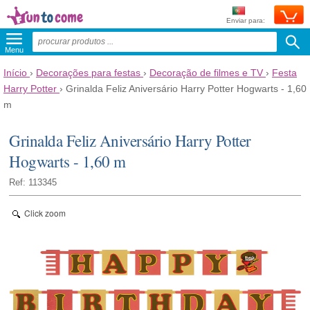
Enviar para:
Menu
Início
›
Decorações para festas
›
Decoração de filmes e TV
›
Festa
Harry Potter
›
Grinalda Feliz Aniversário Harry Potter Hogwarts - 1,60
m
Grinalda Feliz Aniversário Harry Potter
Hogwarts - 1,60 m
Ref: 113345
Click zoom