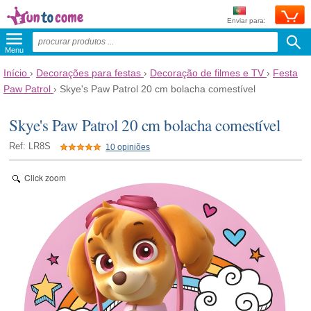
Enviar para:
Menu
Início
›
Decorações para festas
›
Decoração de filmes e TV
›
Festa
Paw Patrol
›
Skye's Paw Patrol 20 cm bolacha comestível
Skye's Paw Patrol 20 cm bolacha comestível
Ref: LR8S
10 opiniões
Click zoom