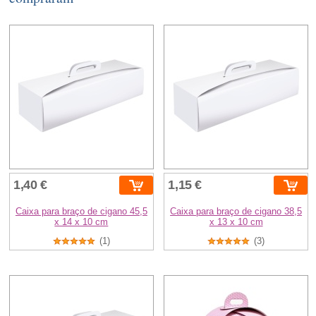
1,40 €
1,15 €
Caixa para braço de cigano 45,5
Caixa para braço de cigano 38,5
x 14 x 10 cm
x 13 x 10 cm
(1)
(3)