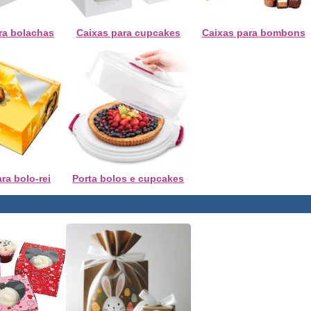
ra bolachas
Caixas para cupcakes
Caixas para bombons
ra bolo-rei
Porta bolos e cupcakes