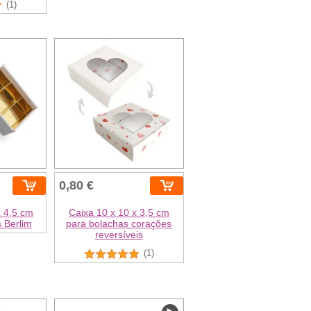
(1)
0,80 €
x 4,5 cm
Caixa 10 x 10 x 3,5 cm
 Berlim
para bolachas corações
reversíveis
(1)