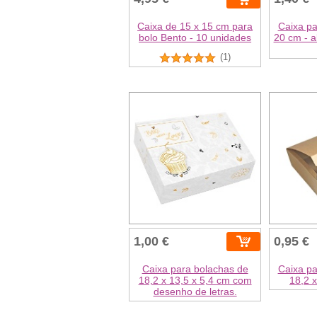
Caixa de 15 x 15 cm para
Caixa pa
bolo Bento - 10 unidades
20 cm - a
(1)
1,00 €
0,95 €
Caixa para bolachas de
Caixa pa
18,2 x 13,5 x 5,4 cm com
18,2 x
desenho de letras.