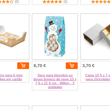
(2)
(1)
6,70 €
3,70 €
iro para 6 mini
Saco para biscoitos ou
Caixa 10,5 x 7 
kes em cartão
doces boneco de neve 10 x
para chocolates
7,6 x 21,6 cm - Wilton - 3
unidades