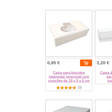
0,95 €
2,20 €
Caixa para biscoitos
Caixa d
retangular reversível com
par
corações de 18 x 9 x 5 cm
tr
(3)