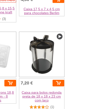
6,8 x 15,5
Caixa 17,5 x 7 x 4,5 cm
ne kraft
para chocolates Berlim
(3)
7,20 €
rons 18,8
Caixa para bolos redonda
cm - 8
preta de 18 x 18 x 23 cm
s
com laço
(1)