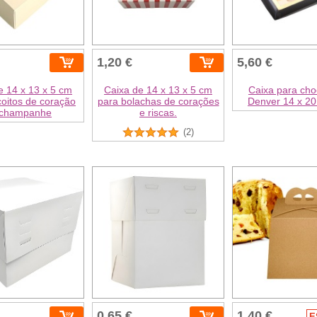
1,20 €
5,60 €
e 14 x 13 x 5 cm
Caixa de 14 x 13 x 5 cm
Caixa para cho
coitos de coração
para bolachas de corações
Denver 14 x 20
 champanhe
e riscas.
(2)
0,65 €
1,40 €
E