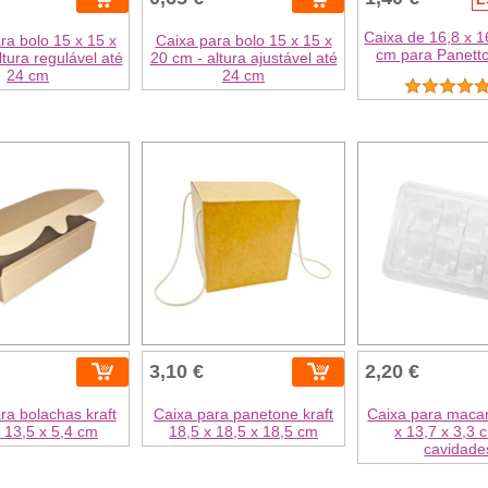
Caixa de 16,8 x 1
ra bolo 15 x 15 x
Caixa para bolo 15 x 15 x
cm para Panetto
ltura regulável até
20 cm - altura ajustável até
24 cm
24 cm
3,10 €
2,20 €
ra bolachas kraft
Caixa para panetone kraft
Caixa para maca
 13,5 x 5,4 cm
18,5 x 18,5 x 18,5 cm
x 13,7 x 3,3 
cavidade