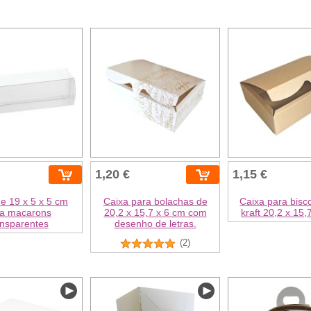
1,20 €
1,15 €
e 19 x 5 x 5 cm
Caixa para bolachas de
Caixa para bisc
a macarons
20,2 x 15,7 x 6 cm com
kraft 20,2 x 15,
ansparentes
desenho de letras.
(2)