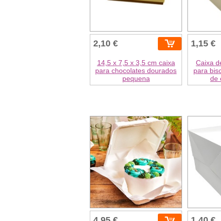
2,10 €
1,15 €
14,5 x 7,5 x 3,5 cm caixa
Caixa d
para chocolates dourados
para bis
pequena
de
4,95 €
1,40 €