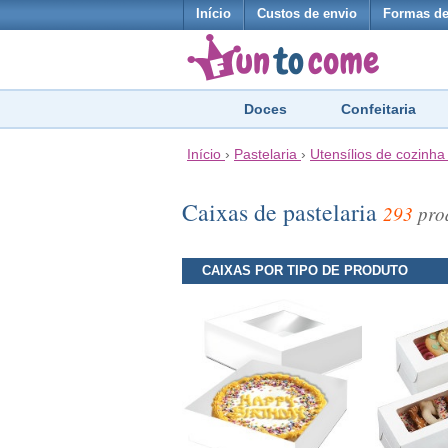
Início
Custos de envio
Formas d
Doces
Confeitaria
Início
›
Pastelaria
›
Utensílios de cozinha
Caixas de pastelaria
293
pro
CAIXAS POR TIPO DE PRODUTO