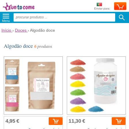
Enviar para:
Menu
Início
›
Doces
›
Algodão doce
Algodão doce
6
produtos
4,95 €
11,30 €