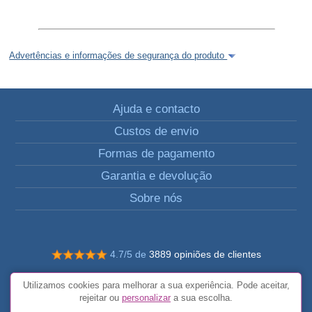
Advertências e informações de segurança do produto
Ajuda e contacto
Custos de envio
Formas de pagamento
Garantia e devolução
Sobre nós
4.7/5 de
3889 opiniões de clientes
© Todos os direitos reservados FunToCome
Utilizamos cookies para melhorar a sua experiência. Pode aceitar,
Termos e condições gerais
rejeitar ou
personalizar
a sua escolha.