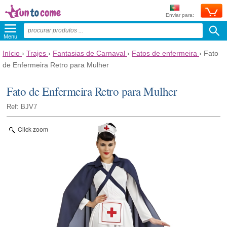
Enviar para:
Menu
Início
›
Trajes
›
Fantasias de Carnaval
›
Fatos de enfermeira
›
Fato
de Enfermeira Retro para Mulher
Fato de Enfermeira Retro para Mulher
Ref: BJV7
Click zoom