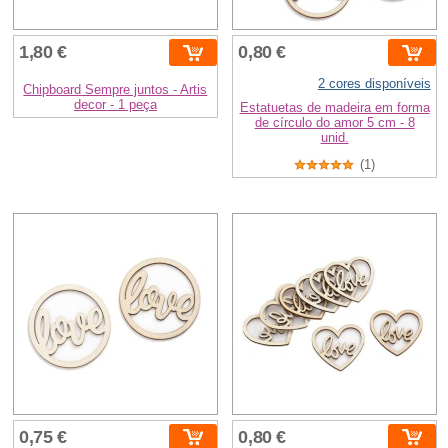
1,80 €
0,80 €
2 cores disponíveis
Chipboard Sempre juntos - Artis
decor - 1 peça
Estatuetas de madeira em forma
de círculo do amor 5 cm - 8
unid.
(1)
0,75 €
0,80 €