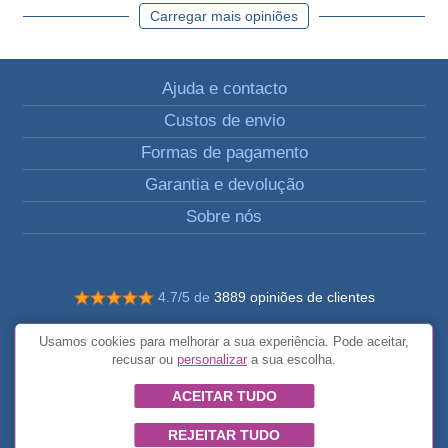
Carregar mais opiniões
Ajuda e contacto
Custos de envio
Formas de pagamento
Garantia e devolução
Sobre nós
4.7/5 de
3889 opiniões de clientes
© Todos os direitos reservados FunToCome
Usamos cookies para melhorar a sua experiência. Pode aceitar,
Termos e condições gerais
recusar ou
personalizar
a sua escolha.
ACEITAR TUDO
REJEITAR TUDO