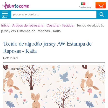
Enviar para:
Menu
Início
›
Artigos de retrosaria
›
Costura
›
Tecidos
›
Tecido de algodão
jersey AW Estampa de Raposas - Katia
Tecido de algodão jersey AW Estampa de
Raposas - Katia
Ref: PJ4N
Click zoom