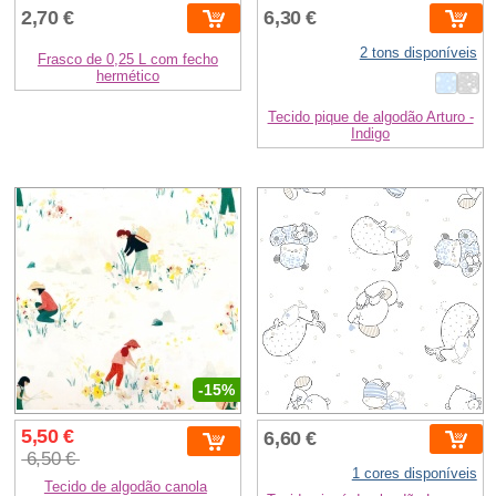
2,70 €
6,30 €
2 tons disponíveis
Frasco de 0,25 L com fecho
hermético
Tecido pique de algodão Arturo -
Indigo
-15%
5,50 €
6,60 €
6,50 €
1 cores disponíveis
Tecido de algodão canola