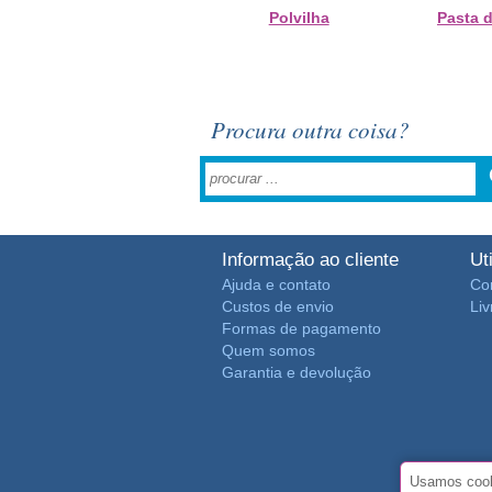
Polvilha
Pasta 
Procura outra coisa?
Informação ao cliente
Ut
Ajuda e contato
Co
Custos de envio
Li
Formas de pagamento
Quem somos
Garantia e devolução
Usamos cooki