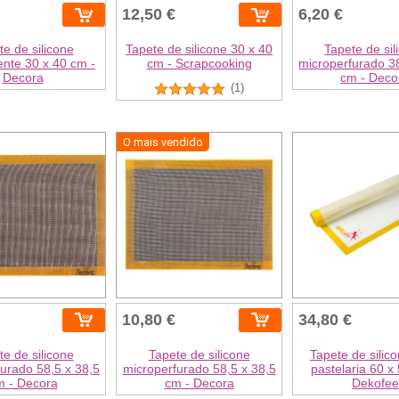
12,50 €
6,20 €
te de silicone
Tapete de silicone 30 x 40
Tapete de sil
ente 30 x 40 cm -
cm - Scrapcooking
microperfurado 38
Decora
cm - Deco
(1)
O mais vendido
10,80 €
34,80 €
te de silicone
Tapete de silicone
Tapete de silic
urado 58,5 x 38,5
microperfurado 58,5 x 38,5
pastelaria 60 x
m - Decora
cm - Decora
Dekofee