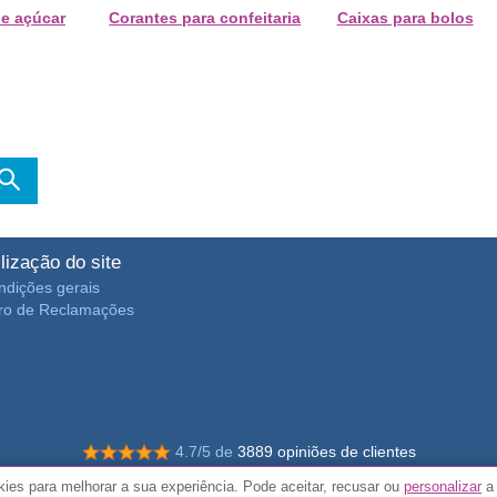
de açúcar
Corantes para confeitaria
Caixas para bolos
ilização do site
ndições gerais
vro de Reclamações
4.7/5 de
3889 opiniões de clientes
es para melhorar a sua experiência. Pode aceitar, recusar ou
personalizar
a 
© Todos os direitos reservados FunToCome