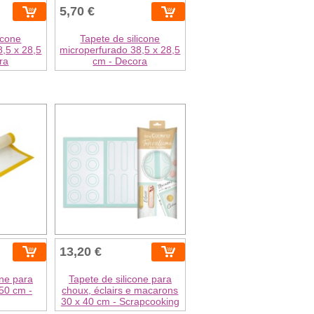
5,70 €
icone
Tapete de silicone
,5 x 28,5
microperfurado 38,5 x 28,5
ra
cm - Decora
13,20 €
one para
Tapete de silicone para
 50 cm -
choux, éclairs e macarons
30 x 40 cm - Scrapcooking