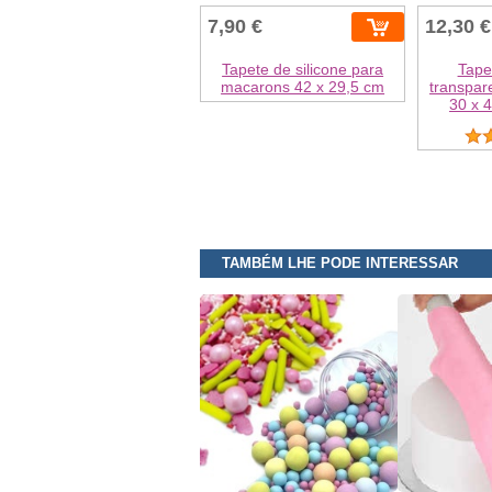
7,90 €
12,30 €
Tapete de silicone para
Tape
macarons 42 x 29,5 cm
transpar
30 x 
TAMBÉM LHE PODE INTERESSAR