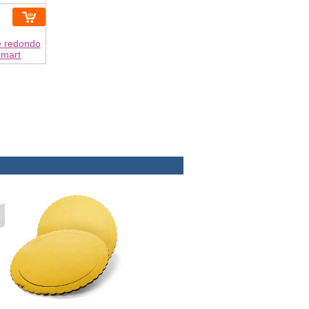
e redondo
omart