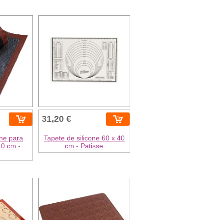
31,20 €
one para
Tapete de silicone 60 x 40
40 cm -
cm - Patisse