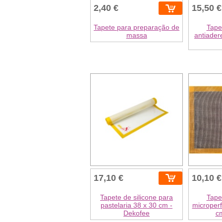
2,40 €
15,50 €
Tapete para preparação de
Tape
massa
antiader
17,10 €
10,10 €
Tapete de silicone para
Tape
pastelaria 38 x 30 cm -
microperf
Dekofee
c