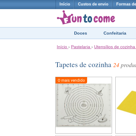
Início
Custos de envio
Formas d
Doces
Confeitaria
Início
›
Pastelaria
›
Utensílios de cozinha
Tapetes de cozinha
24
produ
O mais vendido