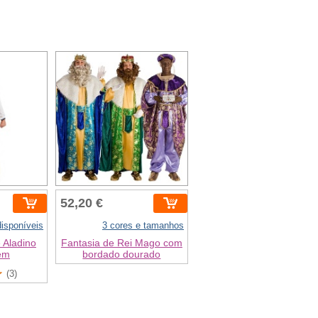
52,20 €
isponíveis
3 cores e tamanhos
 Aladino
Fantasia de Rei Mago com
em
bordado dourado
(3)