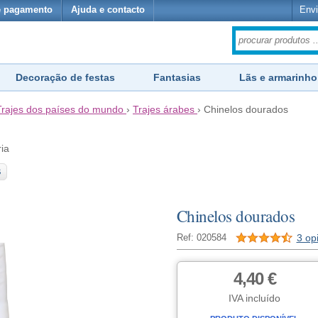
e pagamento
Ajuda e contacto
Envi
Decoração de festas
Fantasias
Lãs e armarinho
Trajes dos países do mundo
›
Trajes árabes
›
Chinelos dourados
ria
S
Chinelos dourados
3 op
Ref: 020584
4,40 €
IVA incluído