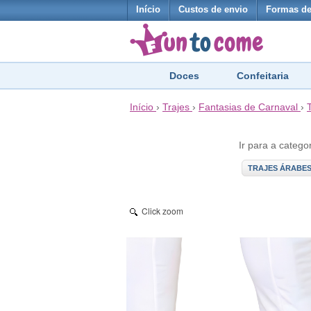
Início
Custos de envio
Formas d
Doces
Confeitaria
Início
›
Trajes
›
Fantasias de Carnaval
›
Ir para a catego
TRAJES ÁRABE
Click zoom