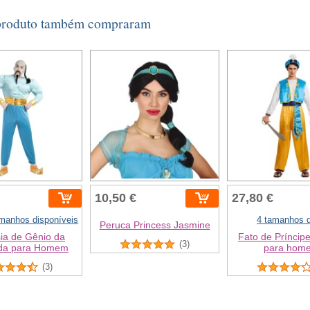
 produto também compraram
10,50 €
27,80 €
amanhos disponíveis
4 tamanhos d
Peruca Princess Jasmine
ia de Gênio da
Fato de Príncipe
(3)
da para Homem
para hom
(3)