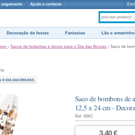
e pagamento
Ajuda e contacto
Envi
Decoração de festas
Fantasias
Lãs e armarinho
ween
›
Sacos de bolachas e doces para o Dia das Bruxas
›
Saco de bom
ria
 O DIA DAS BRUXAS
Saco de bombons de a
12,5 x 24 cm - Decora
Ref: 40KC
3,40 €