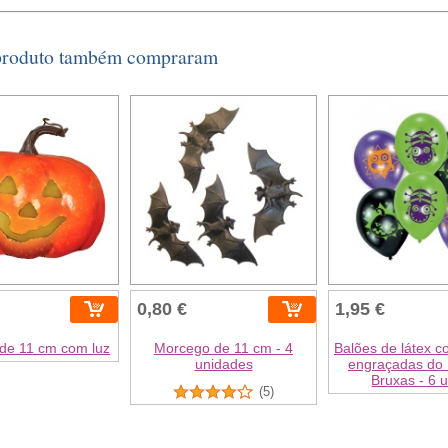
 produto também compraram
0,80 €
1,95 €
de 11 cm com luz
Morcego de 11 cm - 4
Balões de látex c
unidades
engraçadas do 
Bruxas - 6 u
(5)