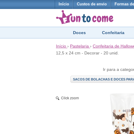
Início
Custos de envio
Formas d
Doces
Confeitaria
Início
›
Pastelaria
›
Confeitaria de Hallo
12,5 x 24 cm - Decorar - 20 unid.
Ir para a catego
SACOS DE BOLACHAS E DOCES PARA
Click zoom