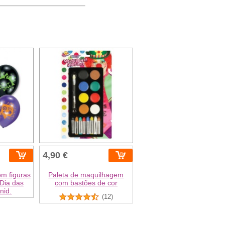
4,90 €
om figuras
Paleta de maquilhagem
Dia das
com bastões de cor
nid.
(12)