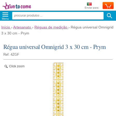
Enviar para:
Menu
Início
›
Artesanato
›
Réguas de medição
›
Régua universal Omnigrid
3 x 30 cm - Prym
Régua universal Omnigrid 3 x 30 cm - Prym
Ref: 4ZGF
Click zoom