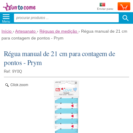
Enviar para:
Menu
Início
›
Artesanato
›
Réguas de medição
›
Régua manual de 21 cm
para contagem de pontos - Prym
Régua manual de 21 cm para contagem de
pontos - Prym
Ref: 9Y0Q
Click zoom