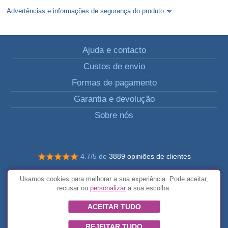
Advertências e informações de segurança do produto
Ajuda e contacto
Custos de envio
Formas de pagamento
Garantia e devolução
Sobre nós
4.7/5 de
3889 opiniões de clientes
© Todos os direitos reservados FunToCome
Usamos cookies para melhorar a sua experiência. Pode aceitar,
Termos e condições gerais
recusar ou
personalizar
a sua escolha.
ACEITAR TUDO
REJEITAR TUDO