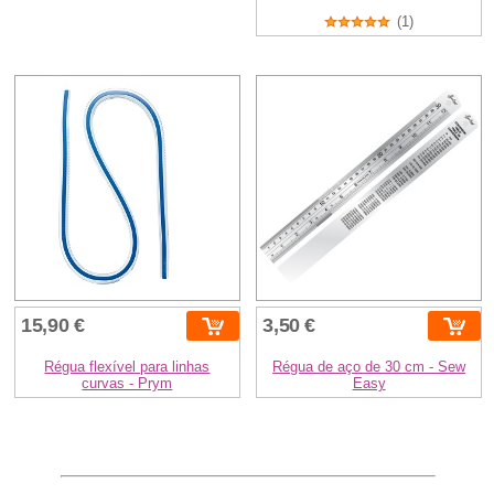
(1)
15,90 €
3,50 €
Régua flexível para linhas
Régua de aço de 30 cm - Sew
curvas - Prym
Easy