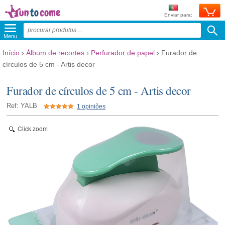
Enviar para:
Menu
Início
›
Álbum de recortes
›
Perfurador de papel
›
Furador de
círculos de 5 cm - Artis decor
Furador de círculos de 5 cm - Artis decor
Ref: YALB
1 opiniões
Click zoom