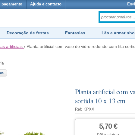
e pagamento
Ajuda e contacto
Envi
Decoração de festas
Fantasias
Lãs e armarinho
as artificiais
›
Planta artificial com vaso de vidro redondo com fita sort
ria
AIS
Planta artificial com 
sortida 10 x 13 cm
Ref: KPXX
5,70 €
IVA incluído