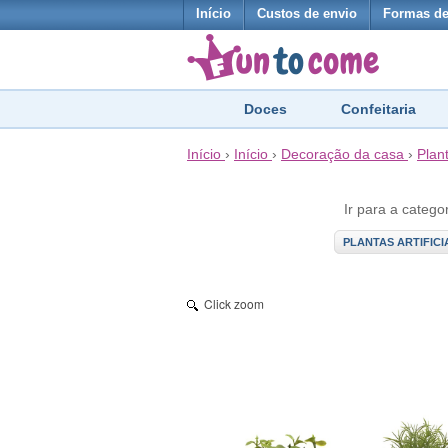
Início
Custos de envio
Formas d
Doces
Confeitaria
Início
›
Início
›
Decoração da casa
›
Plant
Ir para a catego
PLANTAS ARTIFICI
Click zoom