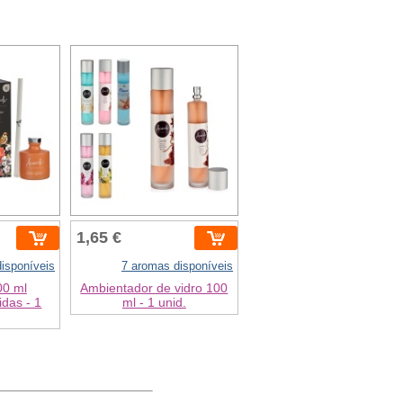
1,65 €
isponíveis
7 aromas disponíveis
00 ml
Ambientador de vidro 100
idas - 1
ml - 1 unid.