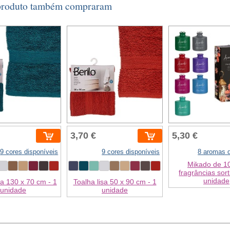
 produto também compraram
3,70 €
5,30 €
9 cores disponíveis
9 cores disponíveis
8 aromas d
Mikado de 1
fragrâncias sort
unidade
sa 130 x 70 cm - 1
Toalha lisa 50 x 90 cm - 1
unidade
unidade