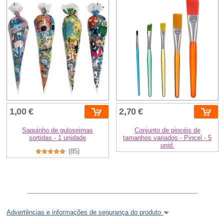
1,00 €
2,70 €
Saquinho de guloseimas
Conjunto de pincéis de
sortidas - 1 unidade
tamanhos variados - Pincel - 5
unid.
(85)
Advertências e informações de segurança do produto