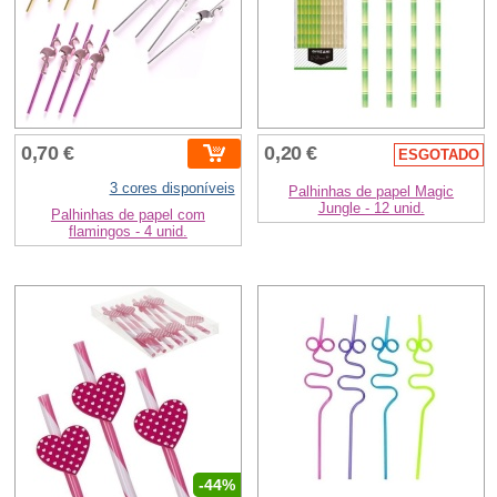
0,70 €
0,20 €
ESGOTADO
3 cores disponíveis
Palhinhas de papel Magic
Jungle - 12 unid.
Palhinhas de papel com
flamingos - 4 unid.
-44%