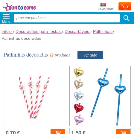
Enviar para:
Menu
Início
›
Decorações para festas
›
Descartáveis
›
Palhinhas
›
Palhinhas decoradas
Palhinhas decoradas
12
produtos
ver tudo
0,70 €
1,50 €