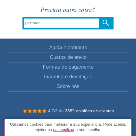
Procura outra coisa?
Ajuda e contacto
Custos de envio
Formas de pagamento
Garantia e devolução
Sobre nós
4.7/5 de
3889 opiniões de clientes
© Todos os direitos reservados FunToCome
Utilizamos cookies para melhorar a sua experiência. Pode aceitar,
Termos e condições gerais
rejeitar ou
personalizar
a sua escolha.