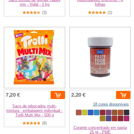
mix - Vidal - 1 kg
folhas
(3)
(1)
7,20 €
2,20 €
18 cores disponíveis
Saco de rebuçados multi-
mistura - embalagem individual -
Trolli Multi Mix - 500 g
(8)
Corante concentrado em pasta
25 gr - PME