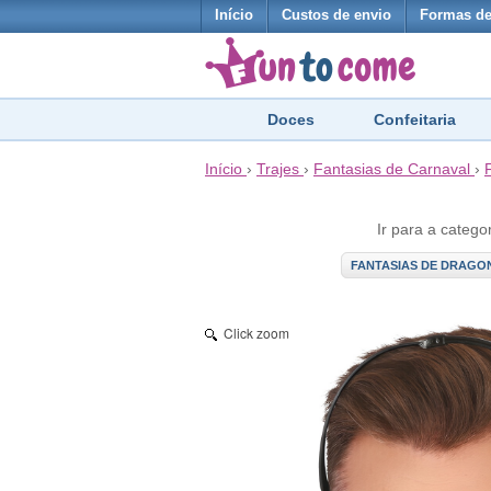
Início
Custos de envio
Formas d
Doces
Confeitaria
Início
›
Trajes
›
Fantasias de Carnaval
›
Ir para a catego
FANTASIAS DE DRAGO
Click zoom