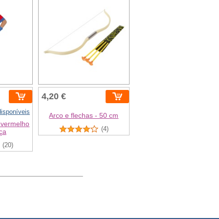
4,20 €
isponíveis
Arco e flechas - 50 cm
o vermelho
(4)
ça
(20)