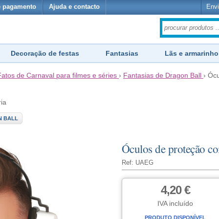
e pagamento
Ajuda e contacto
Envi
Decoração de festas
Fantasias
Lãs e armarinho
Fatos de Carnaval para filmes e séries
›
Fantasias de Dragon Ball
›
Ócu
ria
N BALL
Óculos de proteção co
Ref: UAEG
4,20 €
IVA incluído
PRODUTO DISPONÍVEL