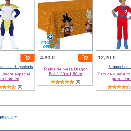
PRODUTO
OFICIAL
4,80 €
12,20 €
amanhos disponíveis
5 tamanhos d
Toalha de mesa Dragon
Ball 1,20 x 1,80 m
 lutador espacial
Fato de guerreir
ara homem
para crian
(6)
(8)
 produto