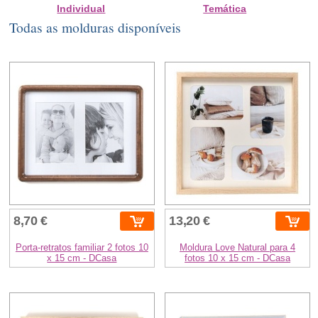
Individual
Temática
Todas as molduras disponíveis
8,70 €
13,20 €
Porta-retratos familiar 2 fotos 10
Moldura Love Natural para 4
x 15 cm - DCasa
fotos 10 x 15 cm - DCasa