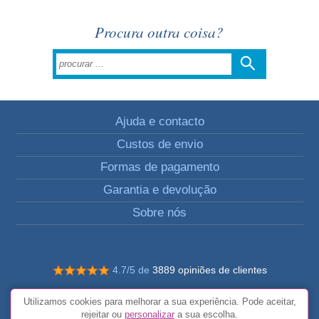
Procura outra coisa?
Ajuda e contacto
Custos de envio
Formas de pagamento
Garantia e devolução
Sobre nós
4.7/5 de
3889 opiniões de clientes
© Todos os direitos reservados FunToCome
Utilizamos cookies para melhorar a sua experiência. Pode aceitar,
Termos e condições gerais
rejeitar ou
personalizar
a sua escolha.