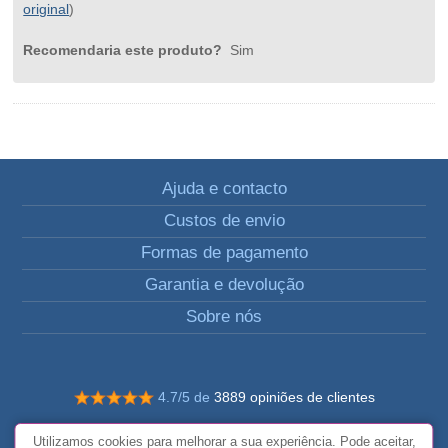
original
)
Recomendaria este produto?
Sim
Ajuda e contacto
Custos de envio
Formas de pagamento
Garantia e devolução
Sobre nós
4.7/5 de
3889 opiniões de clientes
© Todos os direitos reservados FunToCome
Utilizamos cookies para melhorar a sua experiência. Pode aceitar,