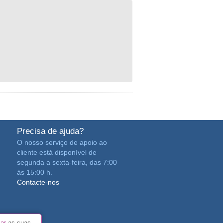
Precisa de ajuda?
O nosso serviço de apoio ao
cliente está disponível de
segunda a sexta-feira, das 7:00
às 15:00 h.
Contacte-nos
zar
as suas