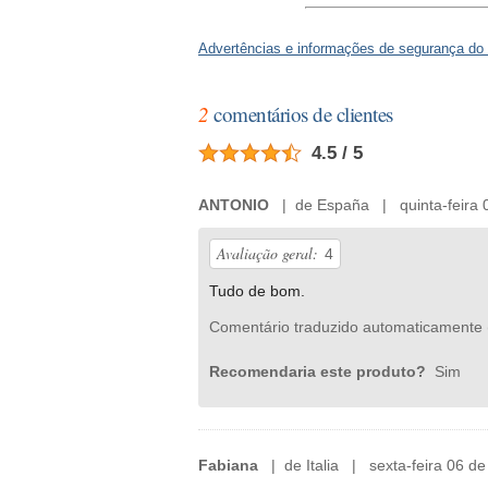
Advertências e informações de segurança do
2
comentários de clientes
4.5 / 5
ANTONIO
| de España | quinta-feira 
Avaliação geral:
4
Tudo de bom.
Comentário traduzido automaticamente 
Recomendaria este produto?
Sim
Fabiana
| de Italia | sexta-feira 06 d