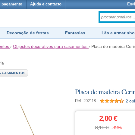
e pagamento
Ajuda e contacto
Envi
Decoração de festas
Fantasias
Lãs e armarinho
ntos
›
Objectos decorativos para casamentos
›
Placa de madeira Ceri
ria
A CASAMENTOS
Placa de madeira Ceri
2 op
Ref: 202118
2,00 €
3,10 €
-35%