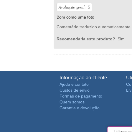
Avaliação geral:
5
Bom como uma foto
Comentário traduzido automaticamente 
Recomendaria este produto?
Sim
Informação ao cliente
Ut
Ajuda e contato
Co
Custos de envio
Li
Formas de pagamento
Quem somos
Garantia e devolução
Utilizamos