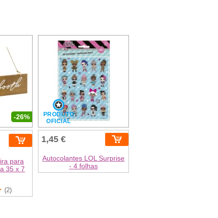
PRODUTO
-26%
OFICIAL
1,45 €
Autocolantes LOL Surprise
ira para
- 4 folhas
ca 35 x 7
(2)