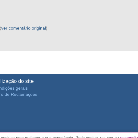
(
ver comentário original
)
ilização do site
ndições gerais
vro de Reclamações
4.7/5 de
3889 opiniões de clientes
 cookies para melhorar a sua experiência. Pode aceitar, recusar ou
personali