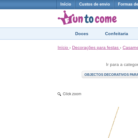
Início
Custos de envio
Formas d
Doces
Confeitaria
Início
›
Decorações para festas
›
Casame
Ir para a catego
OBJECTOS DECORATIVOS PAR
Click zoom