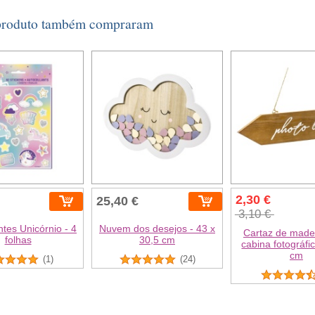
 produto também compraram
2,30 €
25,40 €
3,10 €
tes Unicórnio - 4
Nuvem dos desejos - 43 x
Cartaz de made
folhas
30,5 cm
cabina fotográfi
cm
(1)
(24)