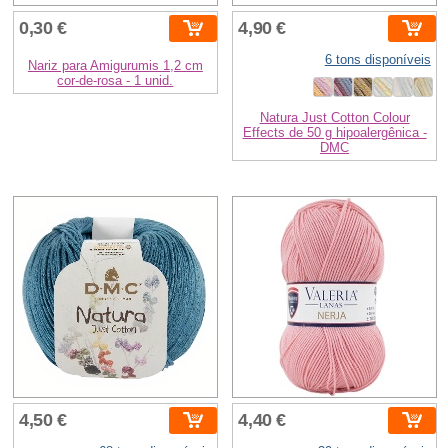
0,30 €
4,90 €
6 tons disponíveis
Nariz para Amigurumis 1,2 cm
cor-de-rosa - 1 unid.
Natura Just Cotton Colour
Effects de 50 g hipoalergênica -
DMC
4,50 €
4,40 €