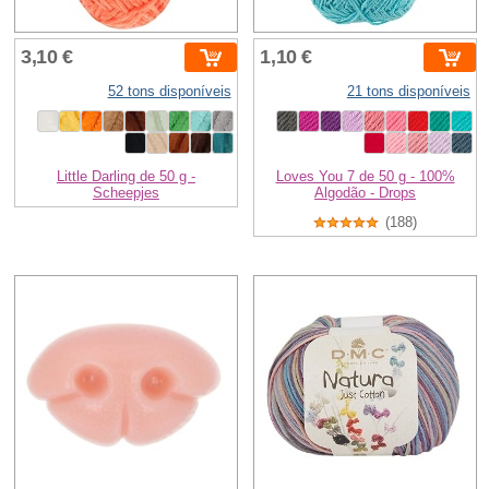
3,10 €
1,10 €
52 tons disponíveis
21 tons disponíveis
Little Darling de 50 g -
Loves You 7 de 50 g - 100%
Scheepjes
Algodão - Drops
(188)