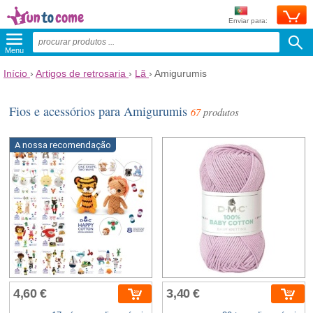
Enviar para:
Menu
Início
›
Artigos de retrosaria
›
Lã
›
Amigurumis
Fios e acessórios para Amigurumis
67
produtos
A nossa recomendação
4,60 €
3,40 €