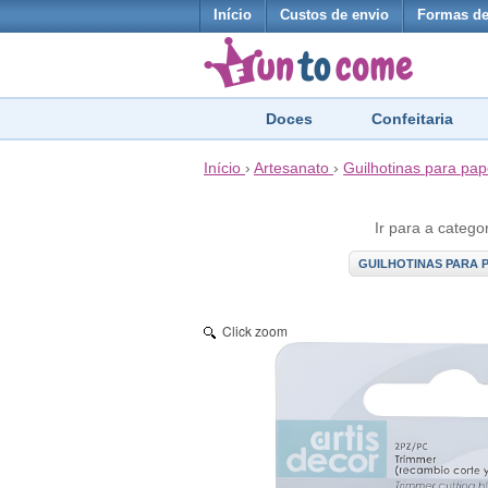
Início
Custos de envio
Formas d
Doces
Confeitaria
Início
›
Artesanato
›
Guilhotinas para pap
Ir para a catego
GUILHOTINAS PARA 
Click zoom