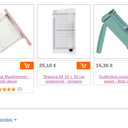
25,10 €
15,30 €
na Maxitrimmer -
Tesoura A4 15 x 30 cm
Guilhotina cort
rtis decor
extensível - Innspiro
papel - Artis
(2)
 produto