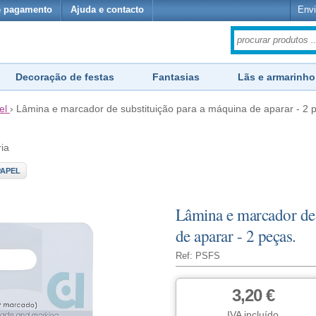
e pagamento
Ajuda e contacto
Envi
Decoração de festas
Fantasias
Lãs e armarinho
el
›
Lâmina e marcador de substituição para a máquina de aparar - 2 
ria
PAPEL
Lâmina e marcador de 
de aparar - 2 peças.
Ref: PSFS
3,20 €
IVA incluído