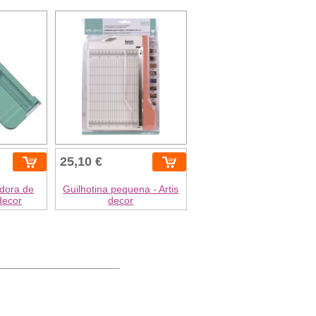
25,10 €
adora de
Guilhotina pequena - Artis
 decor
decor