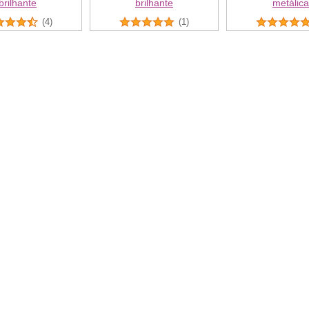
brilhante
brilhante
metálica
(4)
(1)