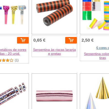
0,65 €
2,50 €
6 cores 
metálicos de cores
Serpentina às riscas laranja
das - 20 unid.
e pretas
Serpentina color
tiras
(1)