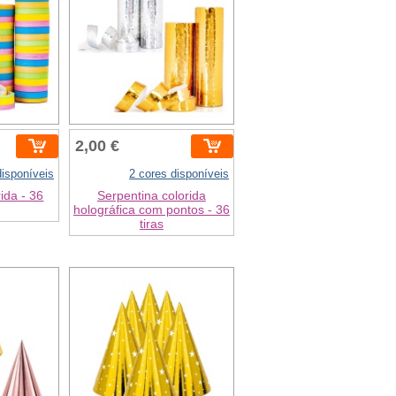
2,00 €
disponíveis
2 cores disponíveis
ida - 36
Serpentina colorida
holográfica com pontos - 36
tiras