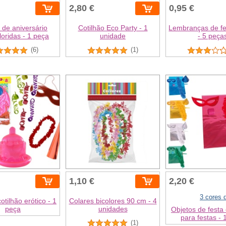
2,80 €
0,95 €
 de aniversário
Cotilhão Eco Party - 1
Lembranças de fe
loridas - 1 peça
unidade
- 5 peça
(6)
(1)
1,10 €
2,20 €
3 cores 
otilhão erótico - 1
Colares bicolores 90 cm - 4
peça
unidades
Objetos de festa 
para festas - 
(1)