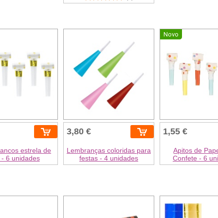
Novo
3,80 €
1,55 €
ancos estrela de
Lembranças coloridas para
Apitos de Pap
 - 6 unidades
festas - 4 unidades
Confete - 6 u