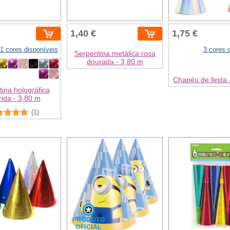
1,40 €
1,75 €
11 cores disponíveis
3 cores 
Serpentina metálica rosa
dourada - 3,80 m
Chapéu de festa 
ina holográfica
rida - 3,80 m
(1)
PRODUTO
OFICIAL