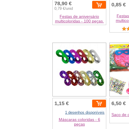
78,90 €
0,85 €
0,79 €/unid
Festas
Festas de aniversário
multico
multicoloridas - 100 peças.
1,15 €
6,50 €
1 desenhos disponíveis
Saco de c
Máscaras coloridas - 6
peças