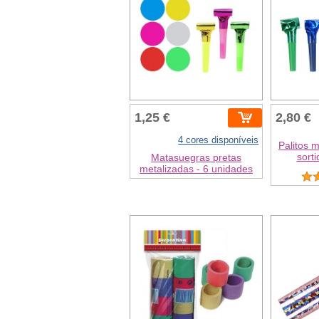
1,25 €
2,80 €
4 cores disponíveis
Palitos 
sorti
Matasuegras pretas
metalizadas - 6 unidades