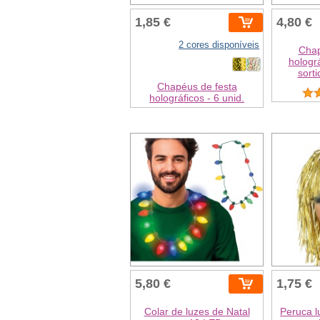
1,85 €
4,80 €
2 cores disponíveis
Chap
hologr
sorti
Chapéus de festa
holográficos - 6 unid.
5,80 €
1,75 €
Colar de luzes de Natal
Peruca 