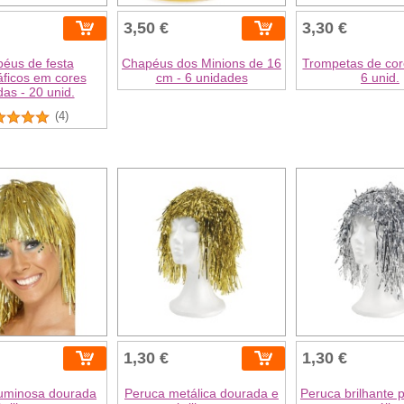
3,50 €
3,30 €
éus de festa
Chapéus dos Minions de 16
Trompetas de core
áficos em cores
cm - 6 unidades
6 unid.
das - 20 unid.
(4)
1,30 €
1,30 €
luminosa dourada
Peruca metálica dourada e
Peruca brilhante 