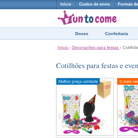
Início
Custos de envio
Formas d
Doces
Confeitaria
Início
›
Decorações para festas
›
Cotilhõ
Cotilhões para festas e eve
Melhor preço unidade
O mais ve