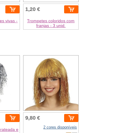
1,20 €
s vivas -
Trompetes coloridos com
franjas - 3 unid.
9,80 €
2 cores disponíveis
prateada e