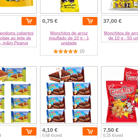
0,75 €
37,00 €
ndoins cobertos
Monchitos de arroz
Monchitos de arro
olate ao leite de
insuflado de 10 g - 1
de 10 g - 50 u
 - m&m Peanut
unidade
(1)
4,10 €
7,50 €
d
0,68 €/unid
0,25 €/unid