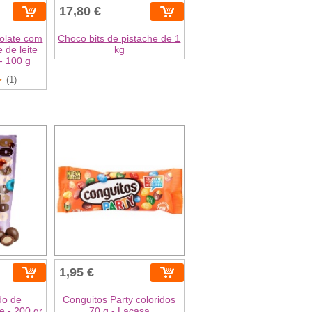
17,80 €
olate com
Choco bits de pistache de 1
 de leite
kg
- 100 g
(1)
1,95 €
do de
Conguitos Party coloridos
e - 200 gr
70 g - Lacasa