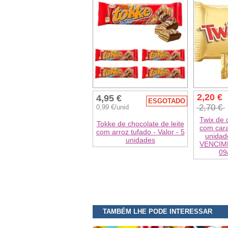
2,20 €
4,95 €
ESGOTADO
2,70 €
0,99 €/unid
Twix de 
Tokke de chocolate de leite
com cara
com arroz tufado - Valor - 5
unidad
unidades
VENCIM
09
TAMBÉM LHE PODE INTERESSAR