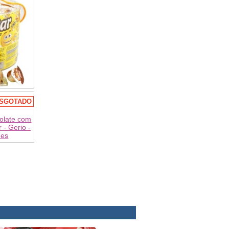
SGOTADO
olate com
r - Gerio -
des