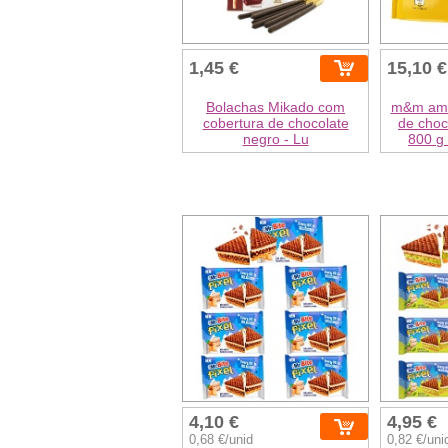
1,45 €
15,10 €
Bolachas Mikado com
m&m ame
cobertura de chocolate
de choc
negro - Lu
800 g
4,10 €
4,95 €
0,68 €/unid
0,82 €/uni