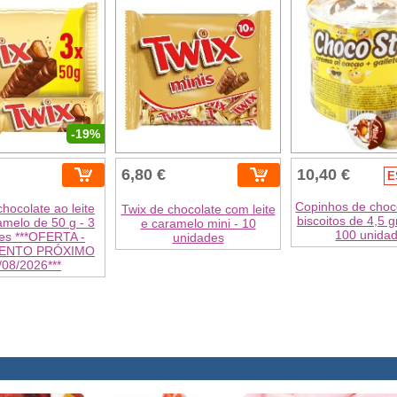
-19%
6,80 €
10,40 €
E
Copinhos de choc
chocolate ao leite
Twix de chocolate com leite
biscoitos de 4,5 g
melo de 50 g - 3
e caramelo mini - 10
100 unida
es ***OFERTA -
unidades
ENTO PRÓXIMO
/08/2026***