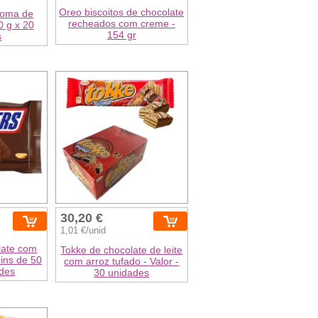
Oreo biscoitos de chocolate
roma de
recheados com creme -
30 g x 20
154 gr
s
30,20 €
1,01 €/unid
late com
Tokke de chocolate de leite
ins de 50
com arroz tufado - Valor -
ades
30 unidades