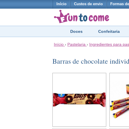
Início
Custos de envio
Formas d
Doces
Confeitaria
Início
›
Pastelaria
›
Ingredientes para pas
Barras de chocolate indivi