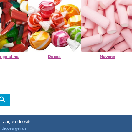
e gelatina
Doces
Nuvens
ilização do site
ndições gerais