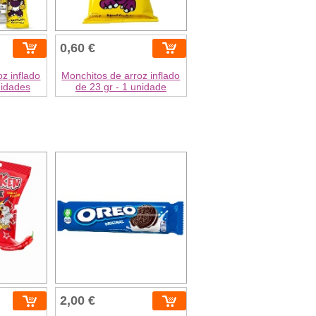
0,60 €
z inflado
Monchitos de arroz inflado
nidades
de 23 gr - 1 unidade
2,00 €