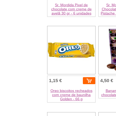
Sr. Mordida Pixel de
Sr. M
chocolate com creme de
Chocola
avelã 30 gr - 6 unidades
Pistache 
1,15 €
4,50 €
Oreo biscoitos recheados
Banan
com creme de baunilha
chocolate
Golden - 66 g