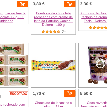
3,80 €
3,30 €
iangular recheada
Bombons de chocolate
Bombons de choc
colate 12 g - 30
recheados com creme de
recheio de creme
unidades
leite da Patrulha Canina -
Tesia - Dekora 
Dekora - 100 g
(4)
1,70 €
5,50 €
ESGOTADO
d
Chocolate de lacasitos e
Coco revesti
te recheado com
leite de 21 gr
chocolate com leit