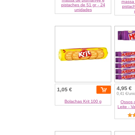
massa 
pistaches de 51 gr - 24
pistac
unidades
4,95 €
1,05 €
0,41 €/uni
Bolachas Krit 100 g
Ossos 
Leite - V