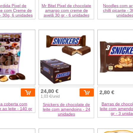
ordida Pixel de
Mr Bitel Pixel de chocolate
Noodles com a
te com Creme de
amargo com creme de
chilli picante - 
- 30g, 6 unidades
avelã 30 gr - 6 unidades
unidade
24,80 €
2,80 €
1,03 €/unid
a coberta com
Barras de choco
Snickers de chocolate de
 ao leite - 140 gr
leite com amendo
leite com amendoins - 24
gr - 3 unid
unidades