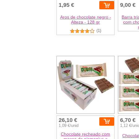
1,95 €
9,00 €
Aros de chocolate negro -
Barra tr
Alteza - 128 gr
com cho
(1)
26,10 €
6,70 €
1,09 €/unid
1,12 €/uni
Chocolate recheado com
Chocola
massa de pismaniye e