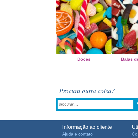
Doces
Balas d
Procura outra coisa?
Informação ao cliente
Ut
Ajuda e contato
Co