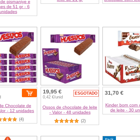
de pismaniye e
hes de 51 gr - 6
unidades
19,95 €
31,70 €
ESGOTADO
d
0,42 €/unid
Kinder bom com 
de Chocolate de
Ossos de chocolate de leite
de leite - 30 u
alor - 12 unidades
- Valor - 48 unidades
(4)
(2)
Pack