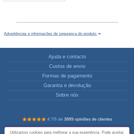
Advertências e informações de segurança do produto
Ajuda e contacto
Custos de envio
Formas de pagamento
Garantia e devolução
Sobre nós
4.7/5 de
3889 opiniões de clientes
© Todos os direitos reservados FunToCome
Utilizamos cookies para melhorar a sua experiência. Pode aceitar,