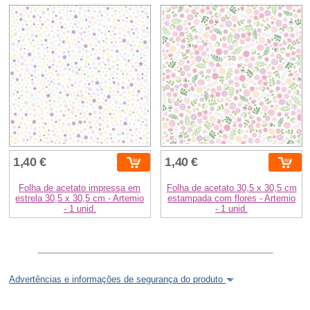
1,40 €
1,40 €
Folha de acetato impressa em
Folha de acetato 30,5 x 30,5 cm
estrela 30,5 x 30,5 cm - Artemio
estampada com flores - Artemio
- 1 unid.
- 1 unid.
Advertências e informações de segurança do produto