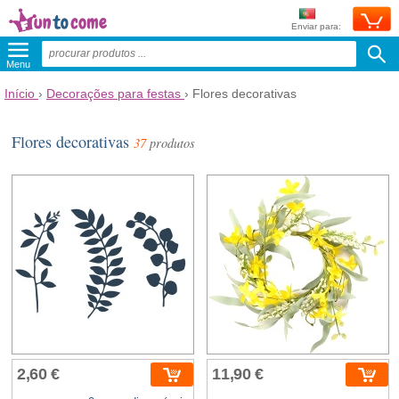
Enviar para:
Menu
Início
›
Decorações para festas
›
Flores decorativas
Flores decorativas
37
produtos
2,60 €
11,90 €