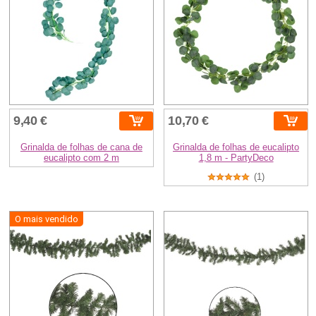
9,40 €
10,70 €
Grinalda de folhas de cana de
Grinalda de folhas de eucalipto
eucalipto com 2 m
1,8 m - PartyDeco
(1)
O mais vendido