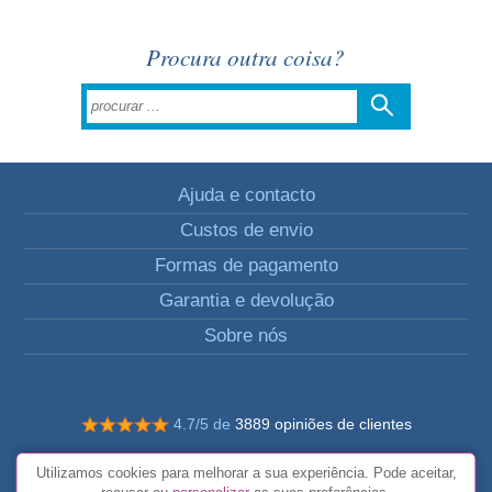
Procura outra coisa?
Ajuda e contacto
Custos de envio
Formas de pagamento
Garantia e devolução
Sobre nós
4.7/5 de
3889 opiniões de clientes
© Todos os direitos reservados FunToCome
Utilizamos cookies para melhorar a sua experiência. Pode aceitar,
Termos e condições gerais