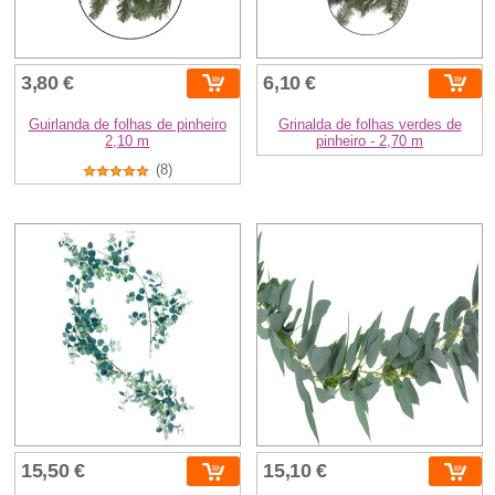
3,80 €
6,10 €
Guirlanda de folhas de pinheiro
Grinalda de folhas verdes de
2,10 m
pinheiro - 2,70 m
(8)
15,50 €
15,10 €