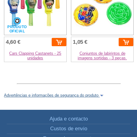
PRODUTO
OFICIAL
4,60 €
1,05 €
Cars Clapping Castanets - 25
Conjuntos de labirintos de
unidades
imagens sortidas - 3 peças.
Advertências e informações de segurança do produto
Ajuda e contacto
Custos de envio