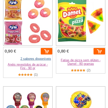
0,90 €
0,80 €
2 sabores disponíveis
Fatias de pizza sem glúten -
Damel - 80 gramas
Anéis revestidos de açúcar -
Fini - 90 gr
(2)
(1)