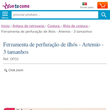
Enviar para:
Menu
Início
›
Artigos de retrosaria
›
Costura
›
Ilhós de costura
›
Ferramenta de perfuração de ilhós - Artemio - 3 tamanhos
Ferramenta de perfuração de ilhós - Artemio -
3 tamanhos
Ref: OFO1
Click zoom