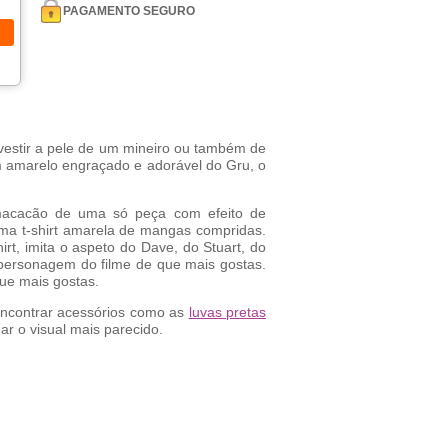
PAGAMENTO SEGURO
vestir a pele de um mineiro ou também de
 amarelo engraçado e adorável do Gru, o
acacão de uma só peça com efeito de
ma t-shirt amarela de mangas compridas.
t, imita o aspeto do Dave, do Stuart, do
 personagem do filme de que mais gostas.
ue mais gostas.
ncontrar acessórios como as
luvas pretas
ar o visual mais parecido.