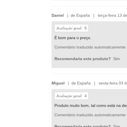
Daniel
| de España | terça-feira 13 de
Avaliação geral:
5
É bom para o preço.
Comentário traduzido automaticamente 
Recomendaria este produto?
Sim
Miguel
| de España | sexta-feira 03 d
Avaliação geral:
4
Produto muito bom, tal como está na de
Comentário traduzido automaticamente 
Recomendaria este produto?
Sim