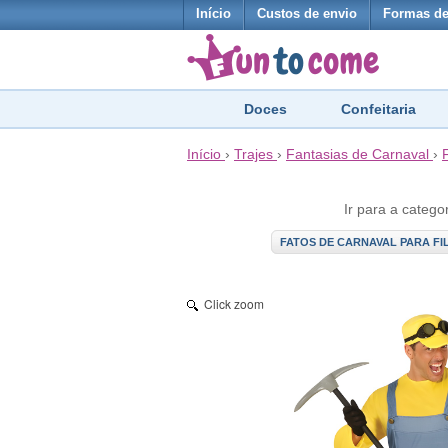
Início
Custos de envio
Formas d
Doces
Confeitaria
Início
›
Trajes
›
Fantasias de Carnaval
›
Ir para a catego
FATOS DE CARNAVAL PARA FIL
Click zoom