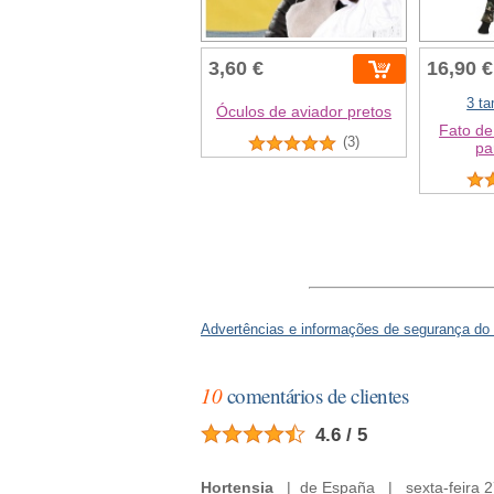
3,60 €
16,90 €
3 t
Óculos de aviador pretos
Fato d
(3)
pa
Advertências e informações de segurança do
10
comentários de clientes
4.6 / 5
Hortensia
| de España | sexta-feira 2