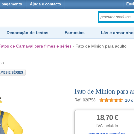
e pagamento
Ajuda e contacto
Envi
Decoração de festas
Fantasias
Lãs e armarinho
Fatos de Carnaval para filmes e séries
›
Fato de Minion para adulto
ria
MES E SÉRIES
Fato de Minion para a
10 o
Ref: 020758
18,70 €
IVA incluído