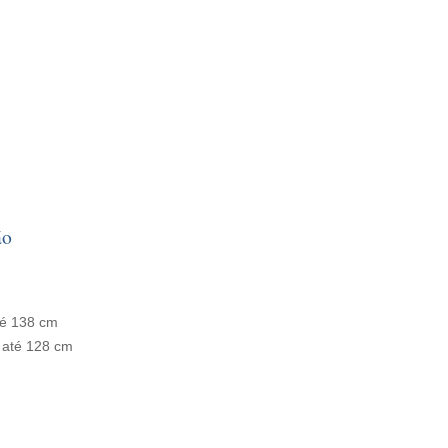
ão
até 138 cm
o até 128 cm