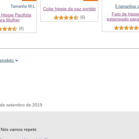
Tamanho M-L
5 tamanhos d
Colar hippie da paz sortido
Fato de hipp
 Hippie Pacifista
(6)
estampado para
ara Mulher
(4)
 produto
de setembro de 2019
 Nós vamos repetir.