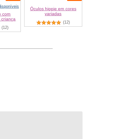
isponíveis
Óculos hippie em cores
variadas
ie com
 criança
(12)
(12)