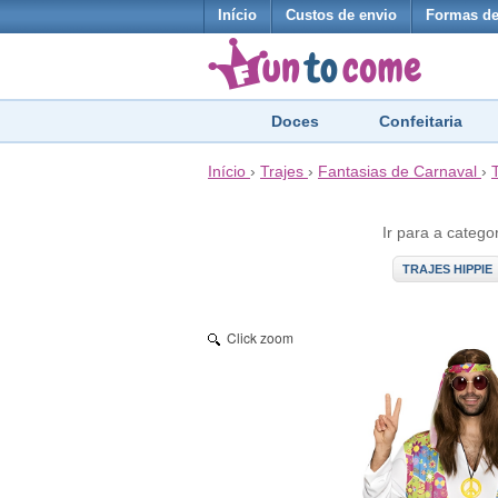
Início
Custos de envio
Formas d
Doces
Confeitaria
Início
›
Trajes
›
Fantasias de Carnaval
›
Ir para a catego
TRAJES HIPPIE
Click zoom