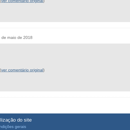
(
ver comentário original
)
 de maio de 2018
(
ver comentário original
)
ilização do site
ndições gerais