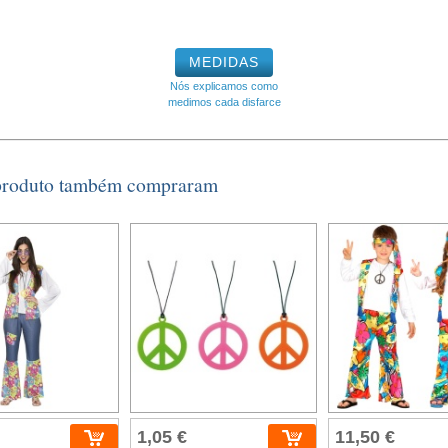
MEDIDAS
Nós explicamos como
medimos cada disfarce
 produto também compraram
1,05 €
11,50 €