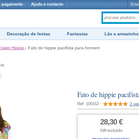
e pagamento
Ajuda e contacto
Envi
Decoração de festas
Fantasias
Lãs e armarinho
Trajes Hippie
›
Fato de hippie pacifista para homem
ria
Fato de hippie pacifi
2 op
Ref: 100152
28,30 €
IVA incluído