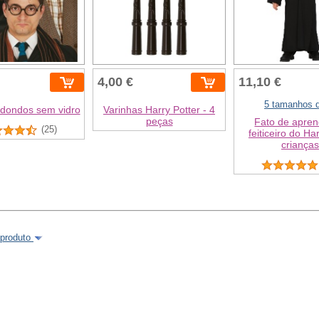
4,00 €
11,10 €
5 tamanhos d
edondos sem vidro
Varinhas Harry Potter - 4
peças
Fato de apren
(25)
feiticeiro do Ha
crianças
 produto