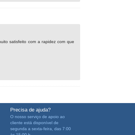
uito satisfeito com a rapidez com que
Precisa de ajuda?
O nosso serviço de apoio ao
cliente está disponível de
segunda a sexta-feira, das 7:00
às 15:00 h.