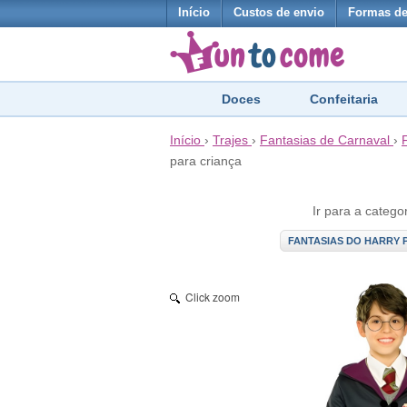
Início
Custos de envio
Formas d
Doces
Confeitaria
Início
›
Trajes
›
Fantasias de Carnaval
›
para criança
Ir para a catego
FANTASIAS DO HARRY 
Click zoom