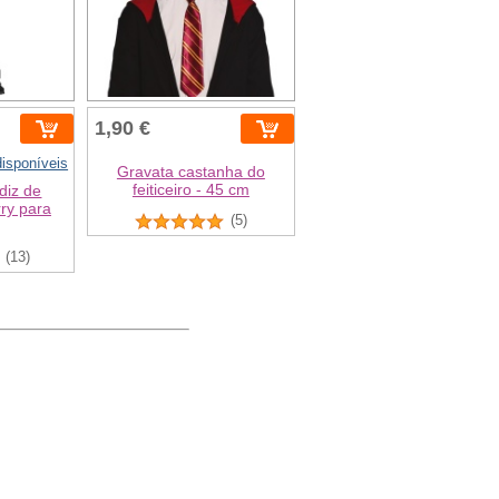
1,90 €
isponíveis
Gravata castanha do
feiticeiro - 45 cm
diz de
rry para
(5)
(13)