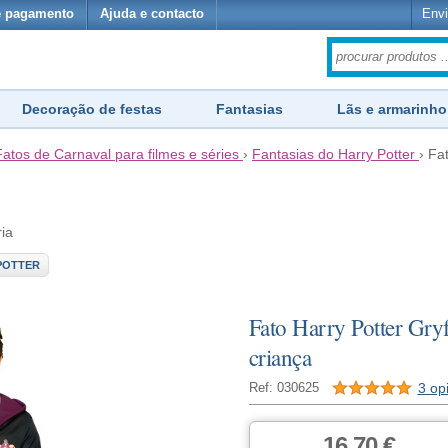
e pagamento
Ajuda e contacto
Envi
Decoração de festas
Fantasias
Lãs e armarinho
Fatos de Carnaval para filmes e séries
›
Fantasias do Harry Potter
›
Fat
ria
POTTER
Fato Harry Potter Gry
criança
3 op
Ref: 030625
16,70 €