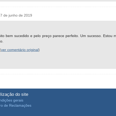
7 de junho de 2019
ito bem sucedido e pelo preço parece perfeito. Um sucesso. Estou m
o.
(
ver comentário original
)
ilização do site
ndições gerais
vro de Reclamações