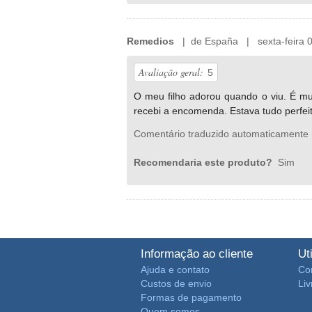
Remedios
| de España | sexta-feira 0
Avaliação geral:
5
O meu filho adorou quando o viu. É mu
recebi a encomenda. Estava tudo perfeit
Comentário traduzido automaticamente 
Recomendaria este produto?
Sim
Informação ao cliente
Ut
Ajuda e contato
Co
Custos de envio
Li
Formas de pagamento
Quem somos