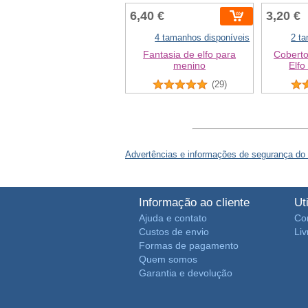
6,40 €
3,20 €
4 tamanhos disponíveis
2 t
Fantasia de elfo para
Coberto
menino
Elfo
(29)
Advertências e informações de segurança do
Informação ao cliente
Ut
Ajuda e contato
Co
Custos de envio
Li
Formas de pagamento
Quem somos
Garantia e devolução