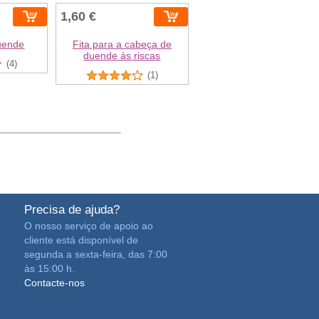
1,60 €
uende
Fita para a cabeça de
duende às riscas
(4)
(1)
Precisa de ajuda?
O nosso serviço de apoio ao
cliente está disponível de
segunda a sexta-feira, das 7:00
às 15:00 h.
Contacte-nos