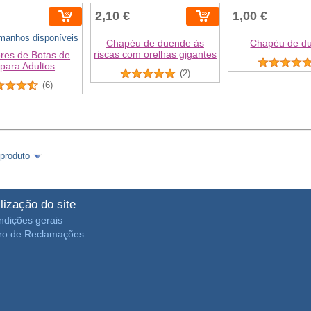
2,10 €
1,00 €
amanhos disponíveis
Chapéu de duende às
Chapéu de d
riscas com orelhas gigantes
res de Botas de
 para Adultos
(2)
(6)
 produto
ilização do site
ndições gerais
vro de Reclamações