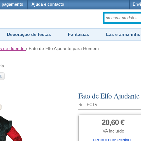
e pagamento
Ajuda e contacto
Envi
Decoração de festas
Fantasias
Lãs e armarinho
s de duende
›
Fato de Elfo Ajudante para Homem
ria
E
Fato de Elfo Ajudant
Ref: 6CTV
20,60 €
IVA incluído
PRODUTO DISPONÍVEL