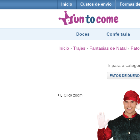
Início
Custos de envio
Formas d
Doces
Confeitaria
Início
›
Trajes
›
Fantasias de Natal
›
Fato
Ir para a catego
FATOS DE DUEND
Click zoom